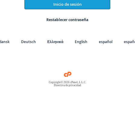
Inicio de sesión
Restablecer contraseña
dansk
Deutsch
Ελληνικά
English
español
españo
Copyright© 2026 cPanel, L.L.C.
Directiva de privacidad