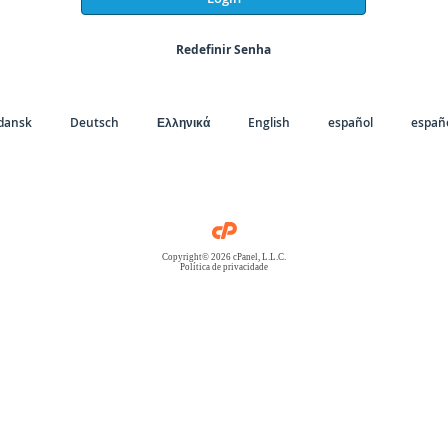
Redefinir Senha
dansk
Deutsch
Ελληνικά
English
español
españo
Copyright© 2026 cPanel, L.L.C.
Política de privacidade